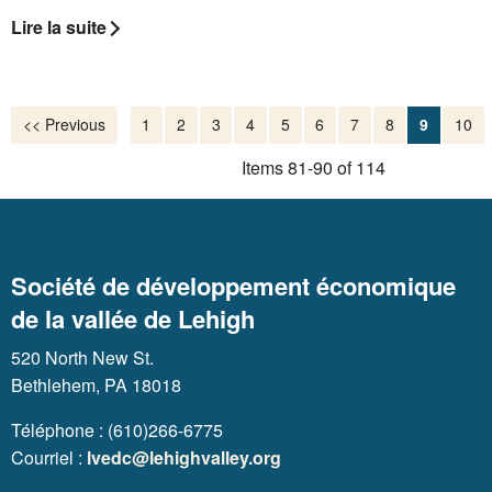
Lire la suite
<< Previous
1
2
3
4
5
6
7
8
9
10
Items 81-90 of 114
Société de développement économique
de la vallée de Lehigh
520 North New St.
Bethlehem, PA 18018
Téléphone : (610)266-6775
Courriel :
lvedc@lehighvalley.org