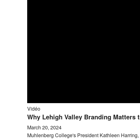
Vidéo
Why Lehigh Valley Branding Matters t
March 20, 2024
Muhlenberg College's President Kathleen Harring, P